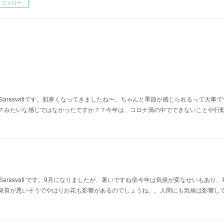
フォロー
de Sarasvatiです。肌寒くなってきましたね〜。ちゃんと季節が感じられるって大
？みたいな感じではなかったですか？？今年は、コロナ渦の中でできないことや行
de Sarasvati です。9月になりましたが、暑いですね😵今年は気候が変なせいもあ
発育が悪いそうでやはりお花も影響があるのでしょうね。。人間にも気候は影響し