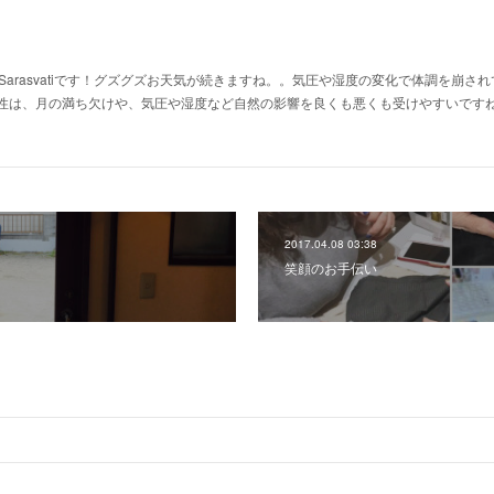
de Sarasvatiです！グズグズお天気が続きますね。。気圧や湿度の変化で体調を崩
性は、月の満ち欠けや、気圧や湿度など自然の影響を良くも悪くも受けやすいです
2017.04.08 03:38
笑顔のお手伝い