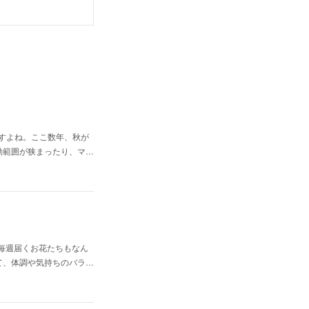
事ですよね。ここ数年、秋が
動範囲が狭まったり、マ…
り、毎週届くお花たちもなん
て、体調や気持ちのバラ…